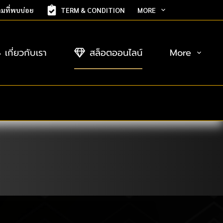
มที่พบบ่อย
TERM & CONDITION
MORE
เกี่ยวกับเรา
สล็อตออนไลน์
More