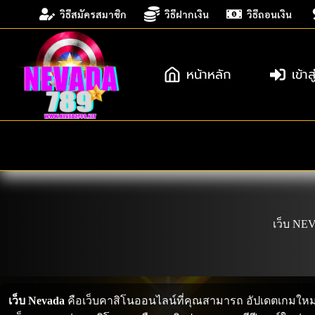
Skip
วิธีสมัครสมาชิก
วิธีฝากเงิน
วิธีถอนเงิน
to
content
หน้าหลัก
เข้า
เว็บ NEV
เว็บ Nevada
คือเว็บคาสิโนออนไลน์ที่คุณสามารถ อัปเดตเกมใหม่ทุ