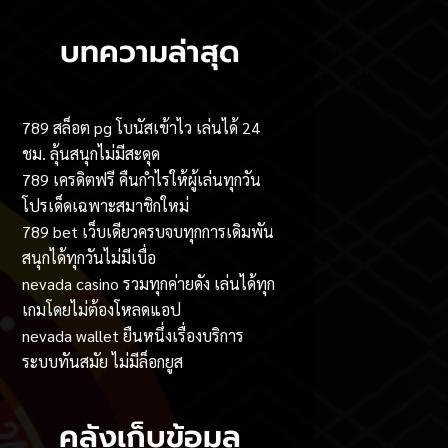
บทความล่าสุด
789 สล็อต pg โบนัสเข้าไว เล่นได้ 24
ชม. ลุ้นสนุกไม่มีสะดุด
789 เครดิตฟรี คืนกำไรให้ผู้เล่นทุกวัน
โปรเด็ดเฉพาะสมาชิกใหม่
789 bet เว็บเดียวครบจบทุกการเดิมพัน
สนุกได้ทุกวันไม่มีเบื่อ
nevada casino รวมทุกค่ายดัง เล่นได้ทุก
เกมโดยไม่ต้องโหลดแอป
nevada wallet ยืนหนึ่งเรื่องบริการ
ระบบทันสมัย ไม่มีล็อกยูส
คลังเก็บข้อมูล